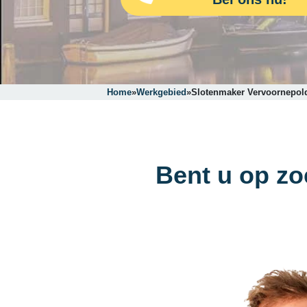
Home
»
Werkgebied
»
Slotenmaker Vervoornepol
Bent u op z