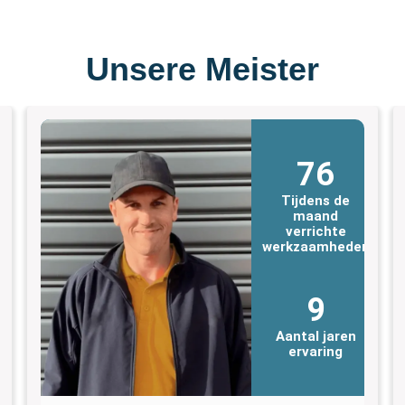
Unsere Meister
76
Tijdens de
maand
verrichte
n
werkzaamheden
9
Aantal jaren
ervaring