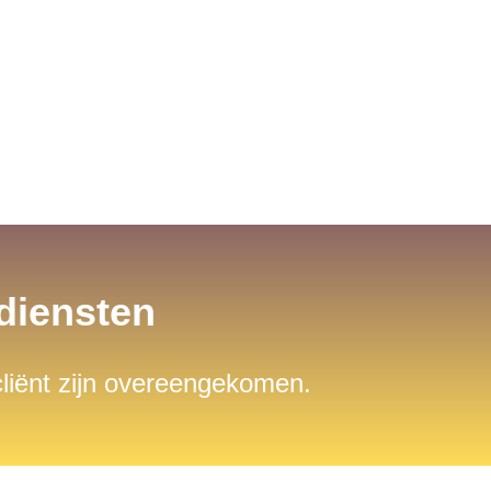
sdiensten
 cliënt zijn overeengekomen.