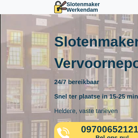
Slotenmaker
Werkendam
Slotenmake
Vervoornepo
24/7 bereikbaar
Snel ter plaatse in 15-25 mi
Heldere, vaste tarieven
0970065212
Bel ons nu!