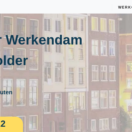
WERK
r Werkendam
lder
nuten
12