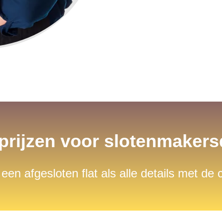
 prijzen voor slotenmaker
 een afgesloten flat als alle details met de