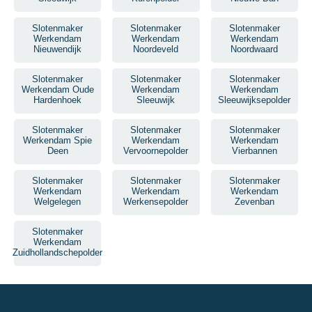
Slotenmaker
Slotenmaker
Slotenmaker
Werkendam
Werkendam
Werkendam
Nieuwendijk
Noordeveld
Noordwaard
Slotenmaker
Slotenmaker
Slotenmaker
Werkendam Oude
Werkendam
Werkendam
Hardenhoek
Sleeuwijk
Sleeuwijksepolder
Slotenmaker
Slotenmaker
Slotenmaker
Werkendam Spie
Werkendam
Werkendam
Deen
Vervoornepolder
Vierbannen
Slotenmaker
Slotenmaker
Slotenmaker
Werkendam
Werkendam
Werkendam
Welgelegen
Werkensepolder
Zevenban
Slotenmaker
Werkendam
Zuidhollandschepolder