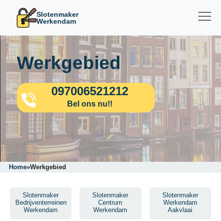
Slotenmaker
Werkendam
Werkgebied
097006521212
Bel ons nu!!
Home
»
Werkgebied
Slotenmaker
Slotenmaker
Slotenmaker
Bedrijventerreinen
Centrum
Werkendam
Werkendam
Werkendam
Aakvlaai